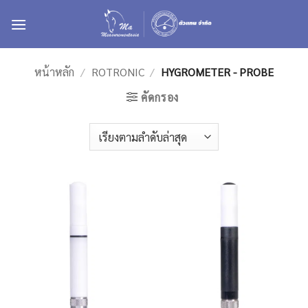
ข้าม
ไป
ยัง
เนื้อหา
หน้าหลัก
/
ROTRONIC
/
HYGROMETER - PROBE
คัดกรอง