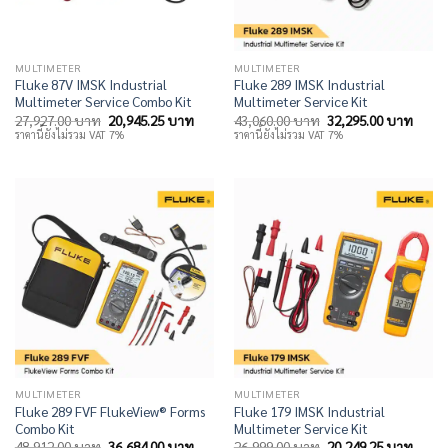
MULTIMETER
MULTIMETER
Fluke 87V IMSK Industrial
Fluke 289 IMSK Industrial
Multimeter Service Combo Kit
Multimeter Service Kit
Original
Current
Original
Curre
27,927.00
บาท
20,945.25
บาท
43,060.00
บาท
32,295.00
บาท
price
price
price
price
ราคานี้ยังไม่รวม VAT 7%
ราคานี้ยังไม่รวม VAT 7%
was:
is:
was:
is:
27,927.00 บาท.
20,945.25 บาท.
43,060.00 บาท.
32,29
MULTIMETER
MULTIMETER
Fluke 289 FVF FlukeView® Forms
Fluke 179 IMSK Industrial
Combo Kit
Multimeter Service Kit
Original
Current
Original
Curre
48,912.00
บาท
36,684.00
บาท
26,999.00
บาท
20,249.25
บาท