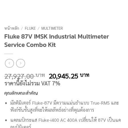
หน้าหลัก
/
FLUKE
/
MULTIMETER
Fluke 87V IMSK Industrial Multimeter
Service Combo Kit
Original
Current
27,927.00
20,945.25
บาท
บาท
price
price
ราคานี้ยังไม่รวม VAT 7%
was:
is:
คุณลักษณะสำคัญ
27,927.00 บาท.
20,945.25 บ
มัลติมิเตอร์ Fluke-87V มีความแม่นยำแบบ True-RMS และ
ฟังก์ชันขั้นสูงที่จะให้ผลลัพธ์อย่างที่คุณต้องการ
แคลมป์กระแส Fluke-i400 AC 400A เปลี่ยนให้ 87V เป็นแค
ลมป์มิเตอร์