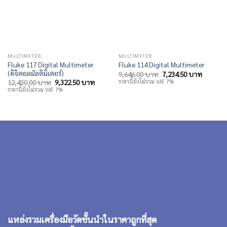
MULTIMETER
MULTIMETER
Fluke 117 Digital Multimeter
Fluke 114 Digital Multimeter
(ดิจิตอลมัลติมิเตอร์)
Original
Current
9,646.00
บาท
7,234.50
บาท
price
price
Original
Current
ราคานี้ยังไม่รวม VAT 7%
12,430.00
บาท
9,322.50
บาท
was:
is:
price
price
ราคานี้ยังไม่รวม VAT 7%
9,646.00 บาท.
7,234.5
was:
is:
12,430.00 บาท.
9,322.50 บาท.
แหล่งรวมเครื่องมือวัดชั้นนำในราคาถูกที่สุด