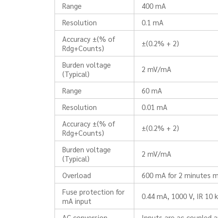
Range
400 mA
Resolution
0.1 mA
Accuracy ±(% of
±(0.2% + 2)
Rdg+Counts)
Burden voltage
2 mV/mA
(Typical)
Range
60 mA
Resolution
0.01 mA
Accuracy ±(% of
±(0.2% + 2)
Rdg+Counts)
Burden voltage
2 mV/mA
(Typical)
Overload
600 mA for 2 minutes
Fuse protection for
0.44 mA, 1000 V, IR 10 
mA input
AC conversion
Inputs are ac-coupled a