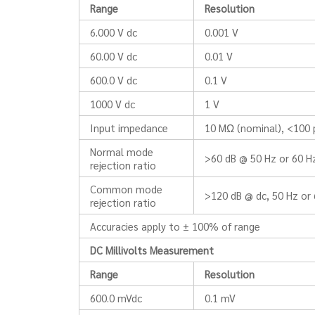
Range
Resolution
6.000 V dc
0.001 V
60.00 V dc
0.01 V
600.0 V dc
0.1 V
1000 V dc
1 V
Input impedance
10 MΩ (nominal), <100 
Normal mode
>60 dB @ 50 Hz or 60 H
rejection ratio
Common mode
>120 dB @ dc, 50 Hz or 
rejection ratio
Accuracies apply to ± 100% of range
DC Millivolts Measurement
Range
Resolution
600.0 mVdc
0.1 mV