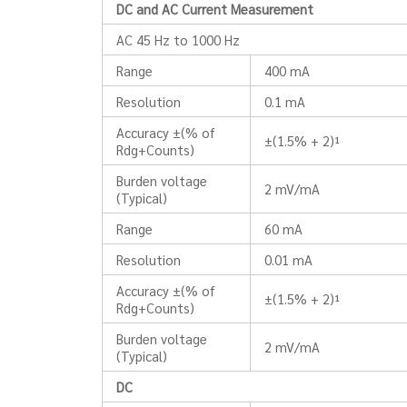
DC and AC Current Measurement
AC 45 Hz to 1000 Hz
Range
400 mA
Resolution
0.1 mA
Accuracy ±(% of
±(1.5% + 2)¹
Rdg+Counts)
Burden voltage
2 mV/mA
(Typical)
Range
60 mA
Resolution
0.01 mA
Accuracy ±(% of
±(1.5% + 2)¹
Rdg+Counts)
Burden voltage
2 mV/mA
(Typical)
DC