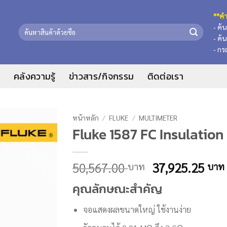
**คำ
- ค้
ค้นหา:
- ค้
- กร
น
คลังความรู้
ข่าวสาร/กิจกรรม
ติดต่อเรา
หน้าหลัก
/
FLUKE
/
MULTIMETER
Fluke 1587 FC Insulation
Original
50,567.00
37,925.25
บาท
บาท
price
คุณลักษณะสำคัญ
was:
50,567.00 บาท
จอแสดงผลขนาดใหญ่ ใช้งานง่าย