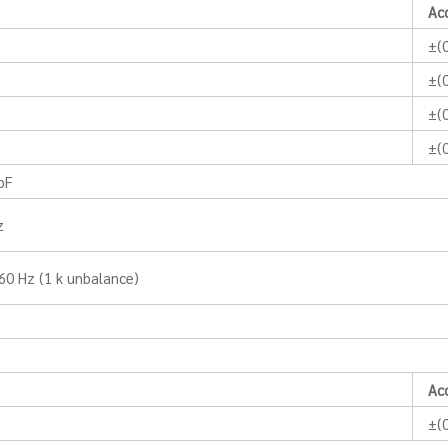
Ac
±(
±(
±(
±(
pF
z
60 Hz (1 k unbalance)
Ac
±(