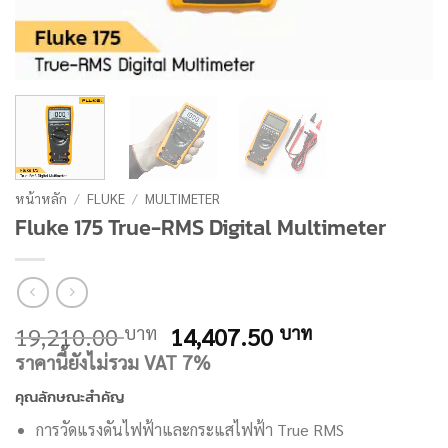
หน้าหลัก
/
FLUKE
/
MULTIMETER
Fluke 175 True-RMS Digital Multimeter
Original
Current
19,210.00
14,407.50
บาท
บาท
price
price
ราคานี้ยังไม่รวม VAT 7%
was:
is:
คุณลักษณะสำคัญ
19,210.00 บาท.
14,407.50 บ
การวัดแรงดันไฟฟ้าและกระแสไฟฟ้า True RMS