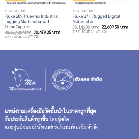
MULTIMETER
MULTIMETER
Fluke 289 True-rms Industrial
Fluke 27 II Rugged Digital
Logging Multimeter with
Multimeter
TrendCapture
Original
Curre
30,146.00
บาท
22,609.50
บาท
price
price
Original
Current
ราคานี้ยังไม่รวม VAT 7%
40,639.00
บาท
30,479.25
บาท
was:
is:
price
price
ราคานี้ยังไม่รวม VAT 7%
30,146.00 บาท.
22,60
was:
is:
40,639.00 บาท.
30,479.25 บาท.
แหล่งรวมเครื่องมือวัดชั้นนำในราคาถูกที่สุด
รับประกันสินค้าทุกชิ้น
โดยผู้ผลิต
และศูนย์ซ่อมบริษัทเมสเชอร์เมนท์เอเชีย จำกัด