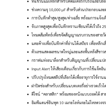
ที่แขวนแม่เหล็กสำหรับติดมิเตอร์กับรถและปล่อ
ช่วงความจุ 10,000 µF สำหรับส่วนประกอบแล
การบันทึกต่ำสุด/สูงสุด/ค่าเฉลี่ย พร้อมการแจ้งเ
จับภาพสูงสุดเพื่อบันทึกทรานเซียนท์ได้เร็วถึง 2
โหมดสัมพัทธ์เพื่อขจัดสัญญาณรบกวนของสายวั
แตะค้างเพื่อบันทึกค่าที่อ่านได้เสถียร เพื่อหล
ตัวเลขแสดงผลขนาดใหญ่และแสงพื้นหลังสีขาวสว่า
กราฟแท่งอนาล็อกสำหรับสัญญาณที่เปลี่ยนแปลงอ
Input Alert ให้เสียงเตือนเกี่ยวกับการใช้แจ็คอิน
ปรับปรุงโหมดสลีปที่เลือกได้เพื่ออายุการใช้งาน
ฝาปิดช่องสำหรับเปลี่ยนแบตเตอรี่อย่างรวดเร็วโ
ดีไซน์ “คลาสสิก” พร้อมซองหนังแบบถอดได้ สา
อิมพีแดนซ์อินพุต 10 เมกะโอห์มจะไม่โหลดวงจ