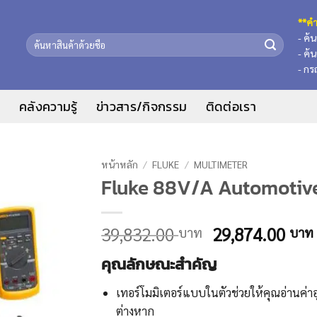
**คำ
- ค้
ค้นหา:
- ค้
- กร
น
คลังความรู้
ข่าวสาร/กิจกรรม
ติดต่อเรา
หน้าหลัก
/
FLUKE
/
MULTIMETER
Fluke 88V/A Automotive
Original
39,832.00
29,874.00
บาท
บาท
price
คุณลักษณะสำคัญ
was:
39,832.00 บาท
เทอร์โมมิเตอร์แบบในตัวช่วยให้คุณอ่านค่า
ต่างหาก