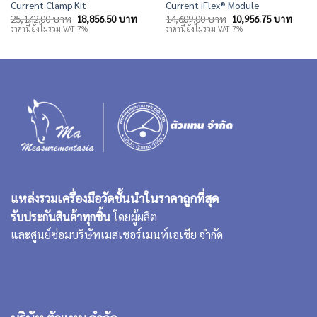
Current Clamp Kit
Current iFlex® Module
Original
Current
Original
Curre
25,142.00
บาท
18,856.50
บาท
14,609.00
บาท
10,956.75
บาท
price
price
price
price
ราคานี้ยังไม่รวม VAT 7%
ราคานี้ยังไม่รวม VAT 7%
was:
is:
was:
is:
25,142.00 บาท.
18,856.50 บาท.
14,609.00 บาท.
10,95
แหล่งรวมเครื่องมือวัดชั้นนำในราคาถูกที่สุด
รับประกันสินค้าทุกชิ้น
โดยผู้ผลิต
และศูนย์ซ่อมบริษัทเมสเชอร์เมนท์เอเชีย จำกัด