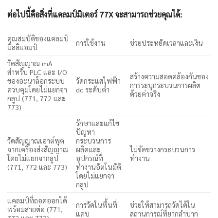
ต่อไปนี้คือสิ่งที่แคลมป์มิเตอร์ 77X จะสามารถช่วยคุณได้:
คุณสมบัติของแคลมป์
การใช้งาน
ช่วยประหยัดเวลาและเงิน
มิลลิแอมป์
วัดสัญญาณ mA
สำหรับ PLC และ I/O
สร้างความสอดคล้องกันของ
ของอะนาล็อกระบบ
วัดกระแสไฟฟ้า
การระบุกระบวนการผลิต
ควบคุมโดยไม่แยกจา
dc ระดับต่ำ
ด้วยค่าจริง
กลูป (771, 772 และ
773)
รักษาและแก้ไข
ปัญหา
วัดสัญญาณเอาต์พุต
กระบวนการ
จากเครื่องส่งสัญญาณ
ผลิตและ
ไม่ขัดขวางกระบวนการ
โดยไม่แยกจากลูป
อุปกรณ์ที่
ทำงาน
(771, 772 และ 773)
ทำงานอัตโนมัติ
โดยไม่แยกจา
กลูป
แคลมป์ที่ถอดออกได้
การวัดในพื้นที่
ช่วยให้สามารถวัดได้ใน
พร้อมสายต่อ (771,
แคบ
สถานการณ์ที่ยากลำบาก
772 และ 773)