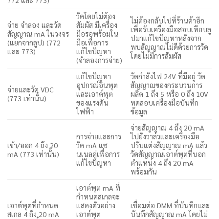
วัดโดยไม่ต้อง
ไม่ต้องกลับไปที่ร้านค้าอีก
จ่าย จำลอง และวัด
สัมผัส มีเครื่อง
เพื่อรับเครื่องมือสอบเทียบลู
สัญญาณ mA ในวงจร
มือรอพร้อมใน
ปมาแก้ไขปัญหาหลังจาก
(แยกจากลูป) (772
มือเพื่อการ
พบสัญญาณไม่ดีด้วยการวัด
และ 773)
แก้ไขปัญหา
โดยไม่มีการสัมผัส
(จำลองการจ่าย)
แก้ไขปัญหา
วัดกำลังไฟ 24V ที่มีอยู่ วัด
อุปกรณ์อินพุต
สัญญาณของกระบวนการ
จ่ายและวัด VDC
และเอาต์พุต
ผลิต 1 ถึง 5 หรือ 0 ถึง 10V
(773 เท่านั้น)
ของแรงดัน
ทดสอบเครื่องมือบันทึก
ไฟฟ้า
ข้อมูล
จ่ายสัญญาณ 4 ถึง 20 mA
การจ่ายและการ
ไปยังวาล์วและเครื่องมือ
เข้า/ออก 4 ถึง 20
วัด mA แช
ปรับแต่งสัญญาณ mA แล้ว
mA (773 เท่านั้น)
นเนลคู่เพื่อการ
วัดสัญญาณเอาต์พุตที่บอก
แก้ไขปัญหา
ตำแหน่ง 4 ถึง 20 mA
พร้อมกัน
เอาต์พุต mA ที่
กำหนดสเกลจะ
เอาต์พุตที่กำหนด
แสดงตัวอย่าง
เชื่อมต่อ DMM ที่บันทึกและ
สเกล 4 ถึง 20 mA
เอาต์พุต
บันทึกสัญญาณ mA โดยไม่