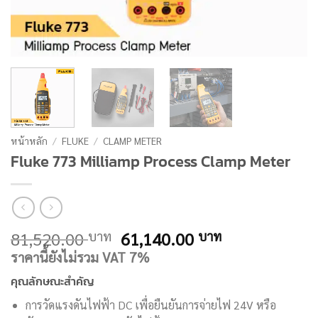
หน้าหลัก
/
FLUKE
/
CLAMP METER
Fluke 773 Milliamp Process Clamp Meter
Original
Current
81,520.00
61,140.00
บาท
บาท
price
price
ราคานี้ยังไม่รวม VAT 7%
was:
is:
คุณลักษณะสำคัญ
81,520.00 บาท.
61,140.00 บ
การวัดแรงดันไฟฟ้า DC เพื่อยืนยันการจ่ายไฟ 24V หรือ