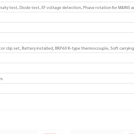
nuity test, Diode test, EF voltage detection, Phase rotation for MAINS 
tor clip set, Battery installed, BKP60 K-type thermocouple, Soft carrying
m
m
m