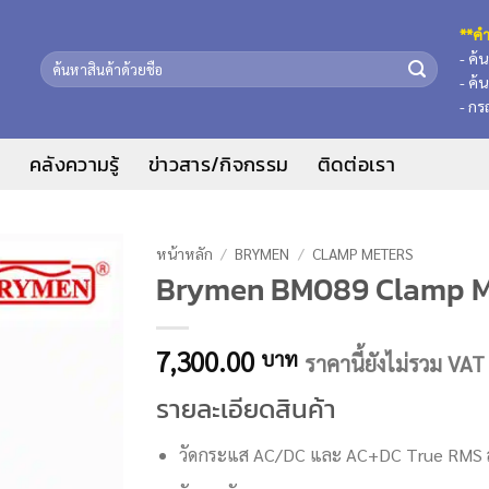
**คำ
- ค้
ค้นหา:
- ค้
- กร
น
คลังความรู้
ข่าวสาร/กิจกรรม
ติดต่อเรา
หน้าหลัก
/
BRYMEN
/
CLAMP METERS
Brymen BM089 Clamp M
7,300.00
บาท
ราคานี้ยังไม่รวม VA
รายละเอียดสินค้า
วัดกระแส AC/DC และ AC+DC True RMS ส