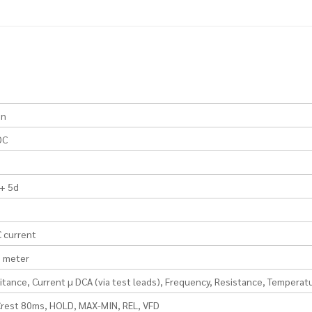
en
DC
+ 5d
m
 current
 meter
itance, Current µ DCA (via test leads), Frequency, Resistance, Temperat
Crest 80ms, HOLD, MAX-MIN, REL, VFD