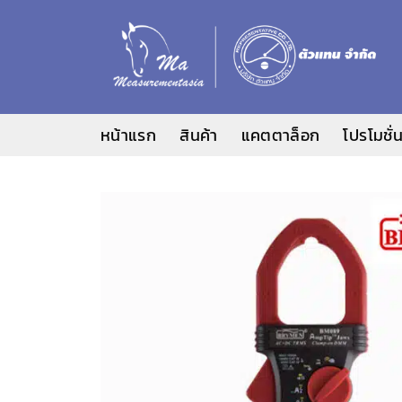
ข้าม
ไป
ยัง
เนื้อหา
หน้าแรก
สินค้า
แคตตาล็อก
โปรโมชั่