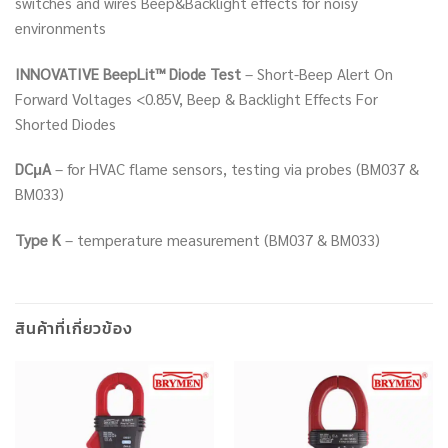
switches and wires Beep&Backlight effects for noisy
environments
INNOVATIVE BeepLit™ Diode Test
– Short-Beep Alert On
Forward Voltages <0.85V, Beep & Backlight Effects For
Shorted Diodes
DCμA
– for HVAC flame sensors, testing via probes (BM037 &
BM033)
Type K
– temperature measurement (BM037 & BM033)
สินค้าที่เกี่ยวข้อง