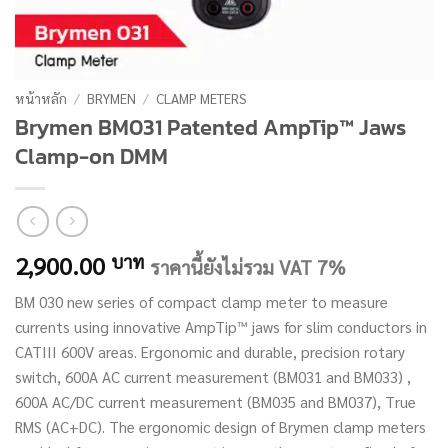
หน้าหลัก
/
BRYMEN
/
CLAMP METERS
Brymen BM031 Patented AmpTip™ Jaws
Clamp-on DMM
2,900.00
บาท
ราคานี้ยังไม่รวม VAT 7%
BM 030 new series of compact clamp meter to measure
currents using innovative AmpTip™ jaws for slim conductors in
CATIII 600V areas. Ergonomic and durable, precision rotary
switch, 600A AC current measurement (BM031 and BM033) ,
600A AC/DC current measurement (BM035 and BM037), True
RMS (AC+DC). The ergonomic design of Brymen clamp meters