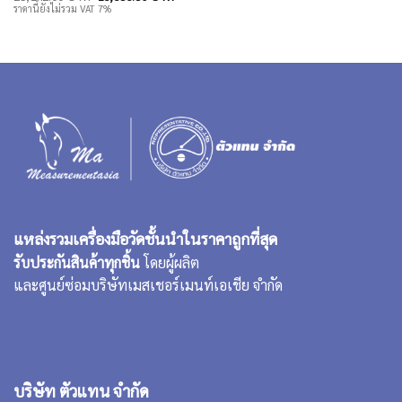
was:
is:
price
price
ราคานี้ยังไม่รวม VAT 7%
17,071.00 บาท.
12,80
was:
is:
25,142.00 บาท.
18,856.50 บาท.
แหล่งรวมเครื่องมือวัดชั้นนำในราคาถูกที่สุด
รับประกันสินค้าทุกชิ้น
โดยผู้ผลิต
และศูนย์ซ่อมบริษัทเมสเชอร์เมนท์เอเชีย จำกัด
บริษัท ตัวแทน จำกัด