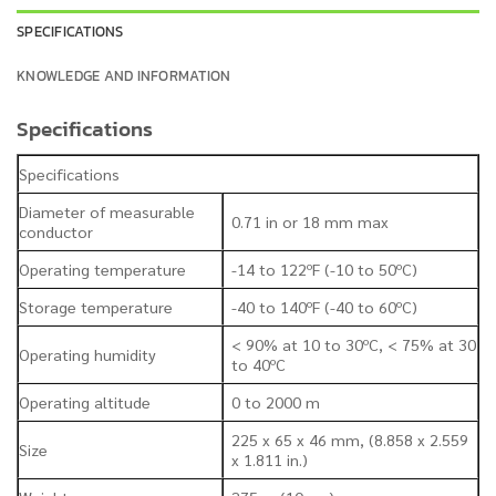
SPECIFICATIONS
KNOWLEDGE AND INFORMATION
Specifications
Specifications
Diameter of measurable
0.71 in or 18 mm max
conductor
Operating temperature
-14 to 122ºF (-10 to 50ºC)
Storage temperature
-40 to 140ºF (-40 to 60ºC)
< 90% at 10 to 30ºC, < 75% at 30
Operating humidity
to 40ºC
Operating altitude
0 to 2000 m
225 x 65 x 46 mm, (8.858 x 2.559
Size
x 1.811 in.)