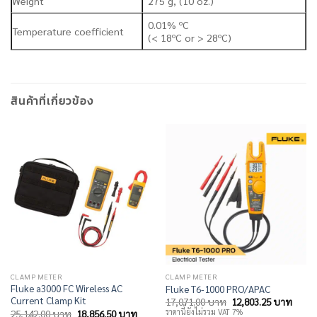
Weight
275 g, (10 oz.)
0.01% ºC
Temperature coefficient
(< 18ºC or > 28ºC)
สินค้าที่เกี่ยวข้อง
CLAMP METER
CLAMP METER
Fluke a3000 FC Wireless AC
Fluke T6-1000 PRO/APAC
Current Clamp Kit
Original
Curre
17,071.00
บาท
12,803.25
บาท
price
price
Original
Current
ราคานี้ยังไม่รวม VAT 7%
25,142.00
บาท
18,856.50
บาท