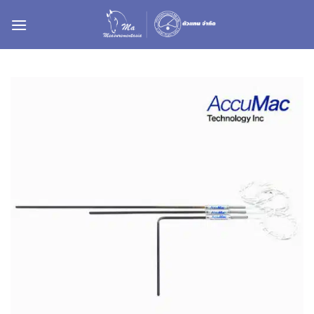
ข้าม
ไป
ยัง
เนื้อหา