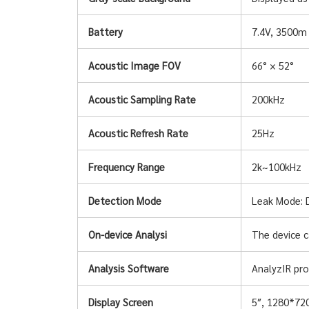
7.4V, 3500m 
Battery
66° × 52°
Acoustic Image FOV
200kHz
Acoustic Sampling Rate
25Hz
Acoustic Refresh Rate
2k~100kHz
Frequency Range
Leak Mode: D
Detection Mode
The device c
On-device Analysi
AnalyzIR pro
Analysis Software
5″, 1280*720
Display Screen