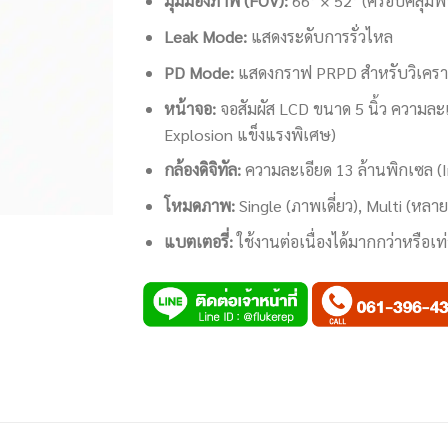
มุมมองภาพ (FOV):
66° × 52° (ครอบคลุมพื้น
Leak Mode:
แสดงระดับการรั่วไหล
PD Mode:
แสดงกราฟ PRPD สำหรับวิเคราะ
หน้าจอ:
จอสัมผัส LCD ขนาด 5 นิ้ว ความละเ
Explosion แข็งแรงพิเศษ)
กล้องดิจิทัล:
ความละเอียด 13 ล้านพิกเซล (I
โหมดภาพ:
Single (ภาพเดี่ยว), Multi (ห
แบตเตอรี่:
ใช้งานต่อเนื่องได้มากกว่าหรือเท่า