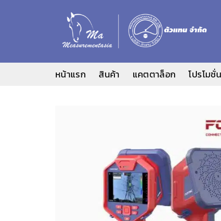
ข้าม
ไป
ยัง
เนื้อหา
หน้าแรก
สินค้า
แคตตาล็อก
โปรโมชั่