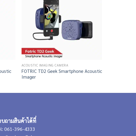
ACOUSTIC IMAGING CAMERA
ACOUSTIC IMAG
oustic
FOTRIC TD2 Geek Smartphone Acoustic
FOTRIC TD2 A
Imager
บถามสินค้าได้ที่
l:
061-396-4333