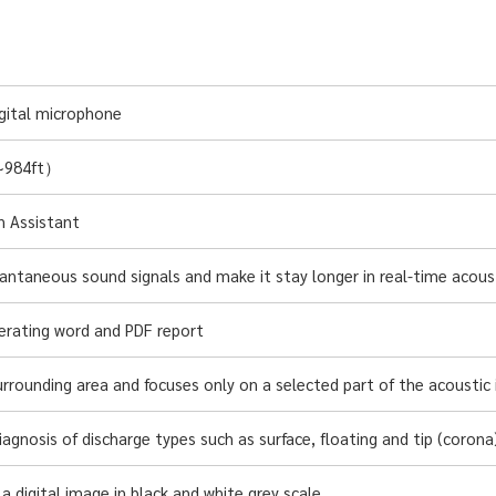
gital microphone
~984ft）
n Assistant
antaneous sound signals and make it stay longer in real-time acoust
erating word and PDF report
rrounding area and focuses only on a selected part of the acoustic
agnosis of discharge types such as surface, floating and tip (corona)
a digital image in black and white grey scale.