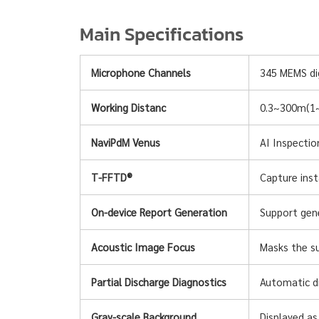
Main Specifications
345 MEMS di
Microphone Channels
0.3~300m(1
Working Distanc
AI Inspectio
NaviPdM Venus
Capture inst
T-FFTD®
Support gen
On-device Report Generation
Masks the su
Acoustic Image Focus
Automatic di
Partial Discharge Diagnostics
Displayed as 
Gray-scale Background