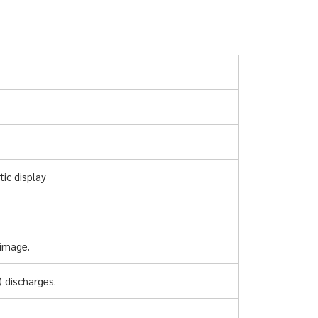
ic display
 image.
 discharges.