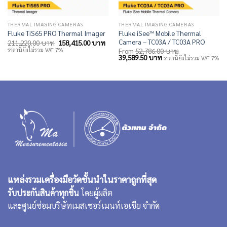
THERMAL IMAGING CAMERAS
THERMAL IMAGING CAMERAS
Fluke iSee™ Mobile Thermal
Fluke TiS65 PRO Thermal Imager
Camera – TC03A / TC03A PRO
Original
Current
211,220.00
บาท
158,415.00
บาท
price
price
ราคานี้ยังไม่รวม VAT 7%
From
52,786.00
บาท
was:
is:
Original
Current
39,589.50
บาท
ราคานี้ยังไม่รวม VAT 7%
211,220.00 บาท.
158,415.00 บาท.
price
price
was:
is:
52,786.00 บาท.
39,589.50 บาท.
แหล่งรวมเครื่องมือวัดชั้นนำในราคาถูกที่สุด
รับประกันสินค้าทุกชิ้น
โดยผู้ผลิต
และศูนย์ซ่อมบริษัทเมสเชอร์เมนท์เอเชีย จำกัด