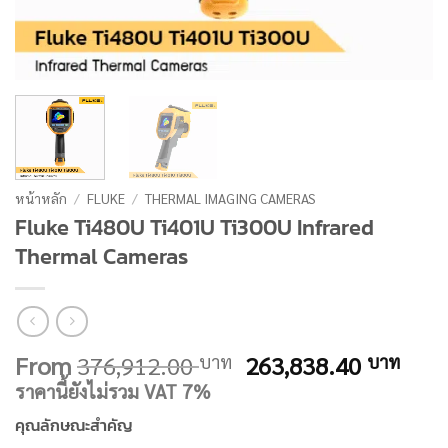
หน้าหลัก
/
FLUKE
/
THERMAL IMAGING CAMERAS
Fluke Ti480U Ti401U Ti300U Infrared
Thermal Cameras
Original
Curr
From
376,912.00
263,838.40
บาท
บาท
price
pric
ราคานี้ยังไม่รวม VAT 7%
was:
is:
คุณลักษณะสำคัญ
376,912.00 บาท.
263,