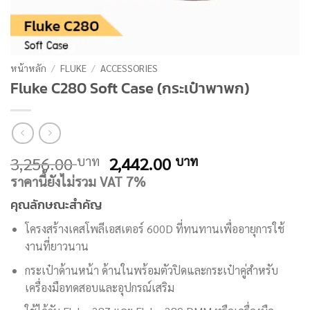
หน้าหลัก
/
FLUKE
/
ACCESSORIES
Fluke C280 Soft Case (กระเป๋าพาพก)
Original
Current
3,256.00
2,442.00
บาท
บาท
price
price
ราคานี้ยังไม่รวม VAT 7%
was:
is:
คุณลักษณะสำคัญ
3,256.00 บาท.
2,442.00 บาท.
โครงสร้างเคสโพลีเอสเตอร์ 600D ที่ทนทานเพื่ออายุการใช้
งานที่ยาวนาน
กระเป๋าด้านหน้า ด้านในพร้อมตัวปิดและกระเป๋าคู่สำหรับ
เครื่องมือทดสอบและอุปกรณ์เสริม