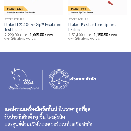
ACCESSORIES
ACCESSORIES
Fluke TL224 SureGrip™ Insulated
Fluke TP74 Lantern Tip Test
Test Leads
Probes
Original
Current
Original
Current
2,220.00
บาท
1,665.00
บาท
1,534.00
บาท
1,150.50
บาท
price
price
price
price
ราคานี้ยังไม่รวม VAT 7%
ราคานี้ยังไม่รวม VAT 7%
was:
is:
was:
is:
2,220.00 บาท.
1,665.00 บาท.
1,534.00 บาท.
1,150.5
แหล่งรวมเครื่องมือวัดชั้นนำในราคาถูกที่สุด
รับประกันสินค้าทุกชิ้น
โดยผู้ผลิต
และศูนย์ซ่อมบริษัทเมสเชอร์เมนท์เอเชีย จำกัด