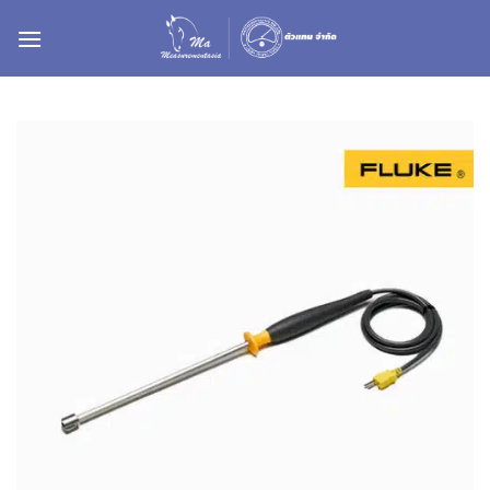
ข้าม
ไป
ยัง
เนื้อหา