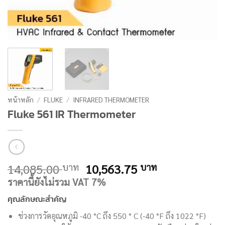
หน้าหลัก
/
FLUKE
/
INFRARED THERMOMETER
Fluke 561 IR Thermometer
Original
Current
14,085.00
10,563.75
บาท
บาท
price
price
ราคานี้ยังไม่รวม VAT 7%
was:
is:
คุณลักษณะสำคัญ
14,085.00 บาท.
10,563.75 บ
ช่วงการวัดอุณหภูมิ -40 °C ถึง 550 ° C (-40 °F ถึง 1022 °F)