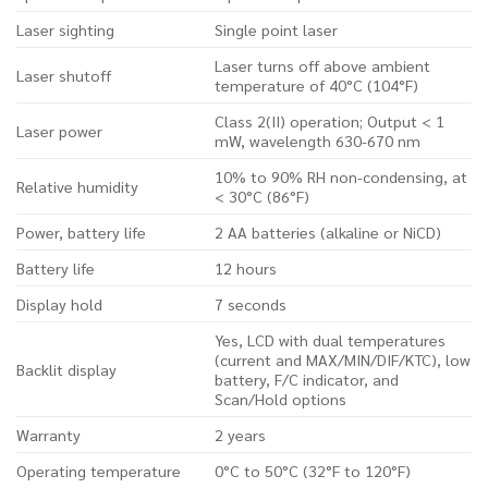
Laser sighting
Single point laser
Laser turns off above ambient
Laser shutoff
temperature of 40°C (104°F)
Class 2(II) operation; Output < 1
Laser power
mW, wavelength 630-670 nm
10% to 90% RH non-condensing, at
Relative humidity
< 30°C (86°F)
Power, battery life
2 AA batteries (alkaline or NiCD)
Battery life
12 hours
Display hold
7 seconds
Yes, LCD with dual temperatures
(current and MAX/MIN/DIF/KTC), low
Backlit display
battery, F/C indicator, and
Scan/Hold options
Warranty
2 years
Operating temperature
0°C to 50°C (32°F to 120°F)