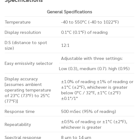
General Specifications
Temperature
-40 to 550°C (-40 to 1022°F)
Display resolution
0.1°C (0.1°F) of reading
D:S (distance to spot
12:1
size)
Adjustable with three settings:
Easy emissivity selector
Low (0.3), medium (0.7). high (0.95)
Display accuracy
±1.0% of reading ±1% of reading or
[assumes ambient
±1°C (±2°F), whichever is greater
operating temperature
below 0°C / 32°F, ±1°C (±2°F)
of 23°C (73°F) to 25°C
±0.1°/1°
(77°F)]
Response time
500 mSec (95% of reading)
±0.5% of reading or ±1°C (±2°F),
Repeatability
whichever is greater
Spectral response
8 µm to 14 µm