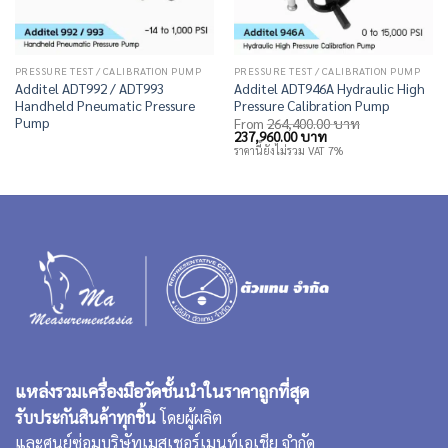
PRESSURE TEST / CALIBRATION PUMP
PRESSURE TEST / CALIBRATION PUMP
Additel ADT992 / ADT993
Additel ADT946A Hydraulic High
Handheld Pneumatic Pressure
Pressure Calibration Pump
Pump
From
264,400.00
บาท
Original
Current
237,960.00
บาท
price
price
ราคานี้ยังไม่รวม VAT 7%
was:
is:
264,400.00 บาท.
237,960.00 บาท.
แหล่งรวมเครื่องมือวัดชั้นนำในราคาถูกที่สุด
รับประกันสินค้าทุกชิ้น
โดยผู้ผลิต
และศูนย์ซ่อมบริษัทเมสเชอร์เมนท์เอเชีย จำกัด