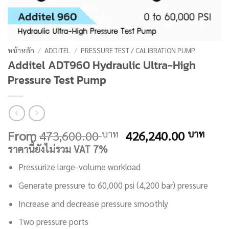
หน้าหลัก
/
ADDITEL
/
PRESSURE TEST / CALIBRATION PUMP
Additel ADT960 Hydraulic Ultra-High
Pressure Test Pump
Original
Curr
From
473,600.00
426,240.00
บาท
บาท
price
pric
ราคานี้ยังไม่รวม VAT 7%
was:
is:
Pressurize large-volume workload
473,600.00 บาท.
426,
Generate pressure to 60,000 psi (4,200 bar) pressure
Increase and decrease pressure smoothly
Two pressure ports