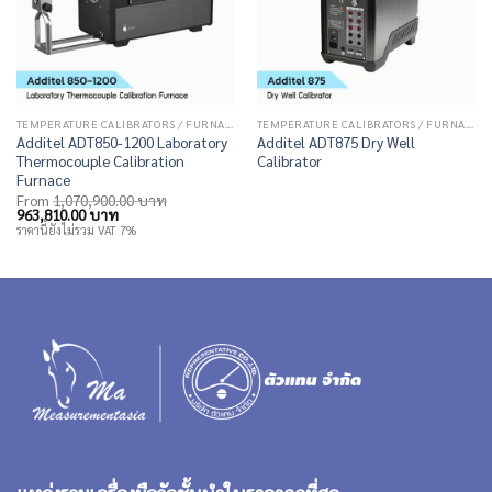
TEMPERATURE CALIBRATORS / FURNACES
TEMPERATURE CALIBRATORS / FURNACES
Additel ADT850-1200 Laboratory
Additel ADT875 Dry Well
Thermocouple Calibration
Calibrator
Furnace
From
1,070,900.00
บาท
Original
Current
963,810.00
บาท
price
price
ราคานี้ยังไม่รวม VAT 7%
was:
is:
1,070,900.00 บาท.
963,810.00 บาท.