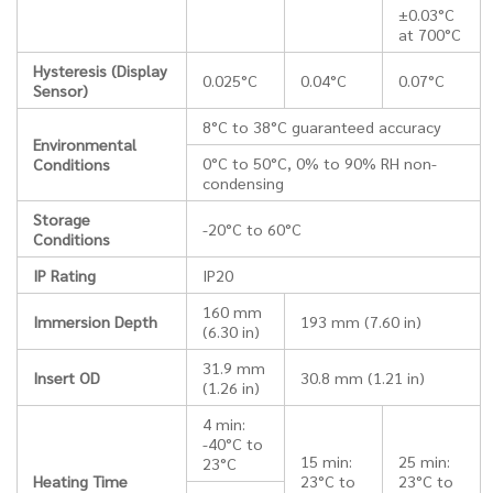
±0.03°C
at 700°C
Hysteresis (Display
0.025°C
0.04°C
0.07°C
Sensor)
8°C to 38°C guaranteed accuracy
Environmental
0°C to 50°C, 0% to 90% RH non-
Conditions
condensing
Storage
-20°C to 60°C
Conditions
IP Rating
IP20
160 mm
Immersion Depth
193 mm (7.60 in)
(6.30 in)
31.9 mm
Insert OD
30.8 mm (1.21 in)
(1.26 in)
4 min:
-40°C to
15 min:
25 min:
23°C
Heating Time
23°C to
23°C to