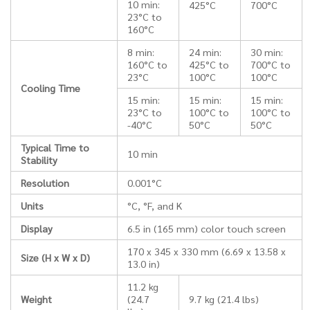
10 min:
425°C
700°C
23°C to
160°C
8 min:
24 min:
30 min:
160°C to
425°C to
700°C to
23°C
100°C
100°C
Cooling Time
15 min:
15 min:
15 min:
23°C to
100°C to
100°C to
-40°C
50°C
50°C
Typical Time to
10 min
Stability
Resolution
0.001°C
Units
°C, °F, and K
Display
6.5 in (165 mm) color touch screen
170 x 345 x 330 mm (6.69 x 13.58 x
Size (H x W x D)
13.0 in)
11.2 kg
Weight
(24.7
9.7 kg (21.4 lbs)