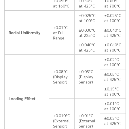
±0.050°C
±0.30°C
±0.60°C
at 160°C
at 425°C
at 700°C
±0.025°C
±0.025°C
at 100°C
at 100°C
±0.01°C
±0.030°C
±0.040°C
Radial Uniformity
at Full
at 225°C
at 425°C
Range
±0.040°C
±0.060°C
at 425°C
at 700°C
±0.02°C
at 100°C
±0.08°C
±0.05°C
±0.05°C
(Display
(Display
at 425°C
Sensor)
Sensor)
±0.15°C
at 700°C
Loading Effect
±0.01°C
at 100°C
±0.010°C
±0.01°C
±0.02°C
(External
(External
at 425°C
Sensor)
Sensor)